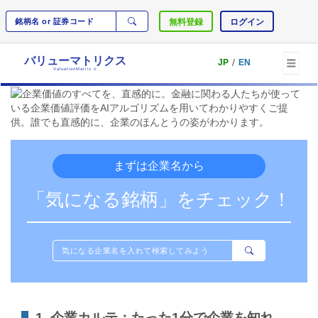
無料登録
ログイン
バリューマトリクス
/
JP
EN
ValuationMatrix
®
まずは企業名から
「気になる銘柄」をチェック！
1. 企業カルテ：たった1分で企業を知れ